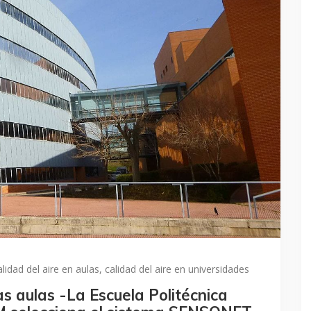
alidad del aire en aulas
,
calidad del aire en universidades
as aulas -La Escuela Politécnica